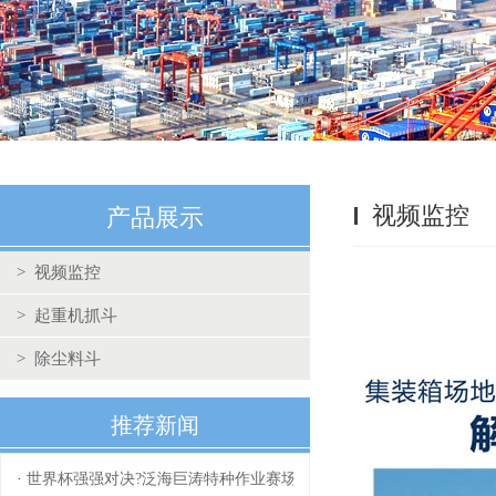
视频监控
产品展示
> 视频监控
> 起重机抓斗
> 除尘料斗
推荐新闻
·
世界杯强强对决?泛海巨涛特种作业赛场上的表现同样出色!