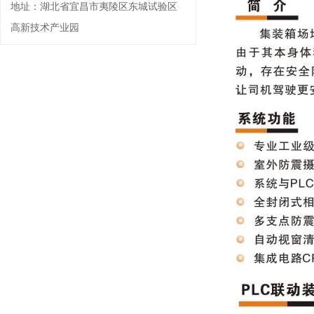
地址：湖北省宜昌市夷陵区东城试验区
高新技术产业园