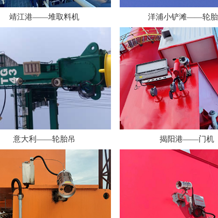
知识竞赛圆满落幕
靖江港——堆取料机
洋浦小铲滩——轮胎
成！
意大利——轮胎吊
揭阳港——门机