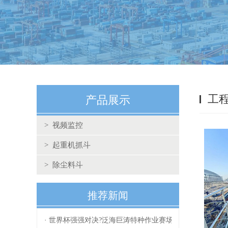
工
产品展示
> 视频监控
> 起重机抓斗
> 除尘料斗
推荐新闻
·
世界杯强强对决?泛海巨涛特种作业赛场上的表现同样出色