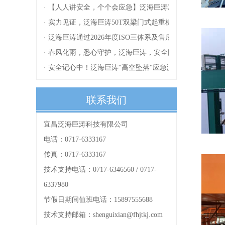
·
【人人讲安全，个个会应急】泛海巨涛2026安全生产月
·
实力见证，泛海巨涛50T双梁门式起重机型式试验圆满完
·
泛海巨涛通过2026年度ISO三体系及售后服务体系复审
·
春风化雨，悉心守护，泛海巨涛，安全同行！
·
安全记心中！泛海巨涛“高空坠落“应急演练！
联系我们
宜昌泛海巨涛科技有限公司
电话：0717-6333167
传真：0717-6333167
技术支持电话：0717-6346560 / 0717-
6337980
节假日期间值班电话：15897555688
技术支持邮箱：shenguixian@fhjtkj.com