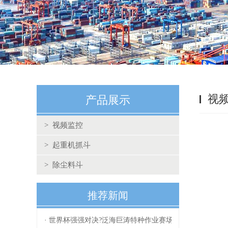
视
产品展示
> 视频监控
> 起重机抓斗
> 除尘料斗
推荐新闻
·
世界杯强强对决?泛海巨涛特种作业赛场上的表现同样出色