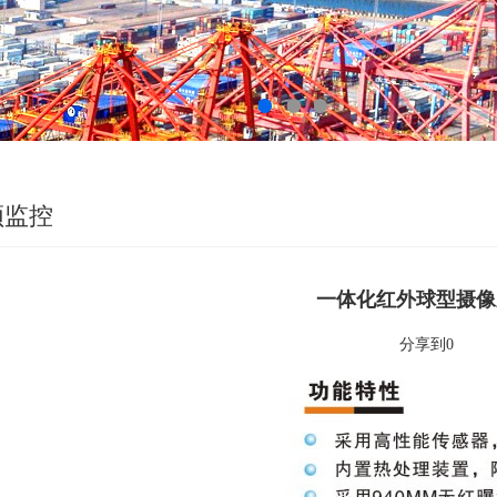
1
2
3
频监控
一体化红外球型摄像
分享到
0
!